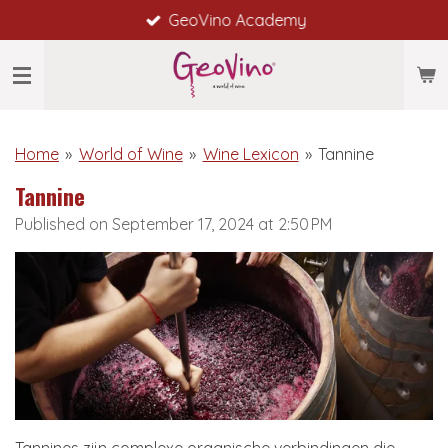
GeoVino Academy
Skip
to
main
content
Home
»
World of Wine
»
Wine Lexicon
»
Tannine
Tannine
Published on September 17, 2024 at 2:50 PM