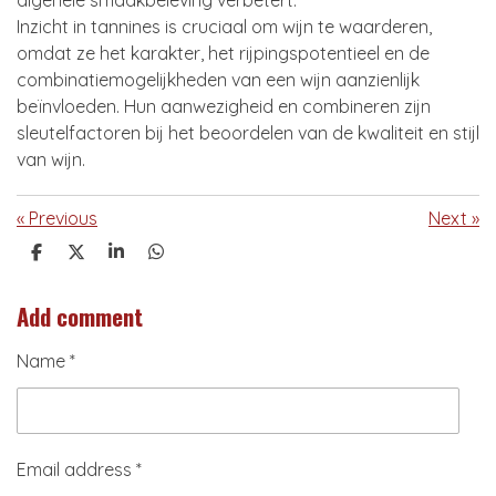
algehele smaakbeleving verbetert.
Inzicht in tannines is cruciaal om wijn te waarderen,
omdat ze het karakter, het rijpingspotentieel en de
combinatiemogelijkheden van een wijn aanzienlijk
beïnvloeden. Hun aanwezigheid en combineren zijn
sleutelfactoren bij het beoordelen van de kwaliteit en stijl
van wijn.
«
Previous
Next
»
S
S
S
S
h
h
h
h
a
a
a
a
Add comment
r
r
r
r
e
e
e
e
Name *
Email address *