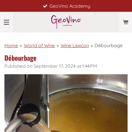
GeoVino Academy
Skip
to
main
content
Home
»
World of Wine
»
Wine Lexicon
»
Débourbage
Débourbage
Published on September 17, 2024 at 1:44 PM