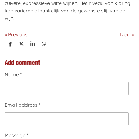
zuivere, expressieve witte wijnen. Het niveau van klaring
kan variëren afhankelijk van de gewenste stijl van de
wijn.
«
Previous
Next
»
S
S
S
S
h
h
h
h
a
a
a
a
Add comment
r
r
r
r
e
e
e
e
Name *
Email address *
Message *