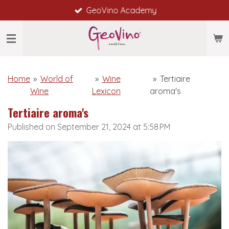
GeoVino Academy
Skip
to
main
content
Home
»
World of
»
Wine
»
Tertiaire
Wine
Lexicon
aroma's
Tertiaire aroma's
Published on September 21, 2024 at 5:58 PM