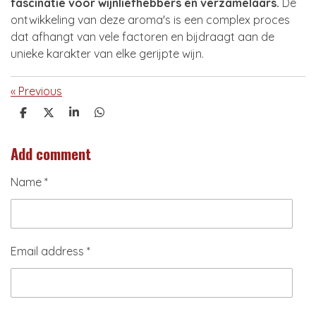
fascinatie voor wijnliefhebbers en verzamelaars.
De
ontwikkeling van deze aroma's is een complex proces
dat afhangt van vele factoren en bijdraagt aan de
unieke karakter van elke gerijpte wijn.
«
Previous
S
S
S
S
h
h
h
h
a
a
a
a
Add comment
r
r
r
r
e
e
e
e
Name *
Email address *