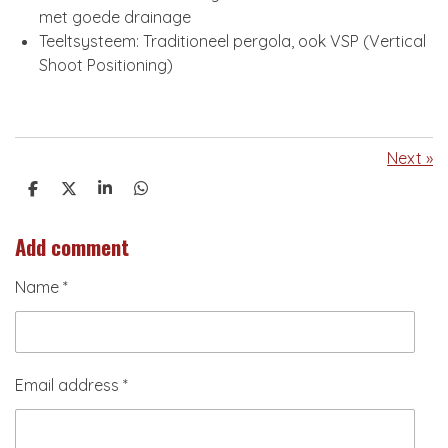
met goede drainage
Teeltsysteem: Traditioneel pergola, ook VSP (Vertical
Shoot Positioning)
Next
»
S
S
S
S
h
h
h
h
a
a
a
a
Add comment
r
r
r
r
e
e
e
e
Name *
Email address *