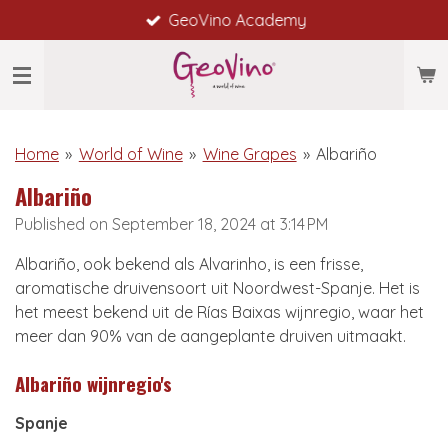
GeoVino Academy
Skip
to
main
content
Home
»
World of Wine
»
Wine Grapes
»
Albariño
Albariño
Published on September 18, 2024 at 3:14 PM
Albariño, ook bekend als Alvarinho, is een frisse,
aromatische druivensoort uit Noordwest-Spanje. Het is
het meest bekend uit de Rías Baixas wijnregio, waar het
meer dan 90% van de aangeplante druiven uitmaakt.
Albariño wijnregio's
Spanje