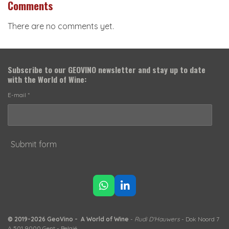
Comments
There are no comments yet.
Subscribe to our
GEOVINO newsletter
and stay up to date
with the World of Wine:
E-mail *
Submit form
W
L
h
i
a
n
t
k
© 2019-2026 GeoVino - A World of Wine
-
Rudi D'Hauwers
- Dok Noord 7
s
e
A 501 9000 Gent - België