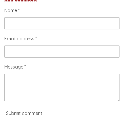
e
e
e
e
Name *
Email address *
Message *
Submit comment