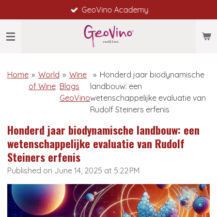
GeoVino Academy
Skip
to
main
content
Home
»
World
»
Wine
»
Honderd jaar biodynamische
of Wine
Blogs
landbouw: een
GeoVino
wetenschappelijke evaluatie van
Rudolf Steiners erfenis
Honderd jaar biodynamische landbouw: een
wetenschappelijke evaluatie van Rudolf
Steiners erfenis
Published on June 14, 2025 at 5:22 PM