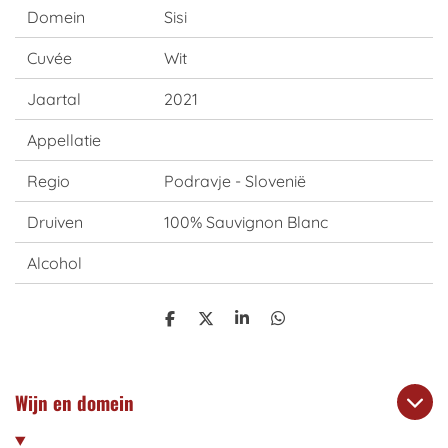
Domein
Sisi
Cuvée
Wit
Jaartal
2021
Appellatie
Regio
Podravje - Slovenië
Druiven
100% Sauvignon Blanc
Alcohol
S
S
S
S
h
h
h
h
a
a
a
a
r
r
r
r
e
e
e
e
Wijn en domein