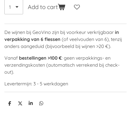
Add to cart
De wijnen bij GeoVino zijn bij voorkeur verkrijgbaar
in
verpakking van 6 flessen
(of veelvouden van 6), tenzij
anders aangeduid (bijvoorbeeld bij wijnen >20 €).
Vanaf
bestellingen >100 €
: geen verpakkings- en
verzendingskosten (automatisch verrekend bij check-
out).
Levertermijn: 3 - 5 werkdagen
S
S
S
S
h
h
h
h
a
a
a
a
r
r
r
r
e
e
e
e