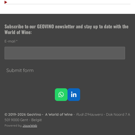
Subscribe to our
GEOVINO newsletter
and stay up to date with the
World of Wine:
E-mail *
Submit form
W
L
h
i
a
n
t
k
© 2019-2026 GeoVino - A World of Wine
-
Rudi D'Hauwers
- Dok Noord 7 A
s
e
501 9000 Gent - België
A
d
Powered by
JouwWeb
p
I