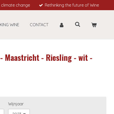
 climate change
Rethinking the future of Wine
KING WINE
CONTACT
Maastricht - Riesling - wit -
Wijnjaar