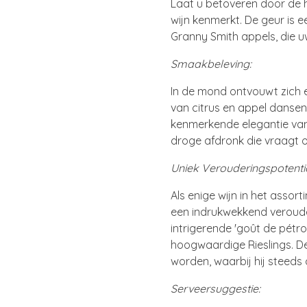
Laat u betoveren door de h
wijn kenmerkt. De geur is 
Granny Smith appels, die u
Smaakbeleving:
In de mond ontvouwt zich e
van citrus en appel danse
kenmerkende elegantie van de
droge afdronk die vraagt o
Uniek Verouderingspotentie
Als enige wijn in het ass
een indrukwekkend verouder
intrigerende 'goût de pétro
hoogwaardige Rieslings. De
worden, waarbij hij steeds
Serveersuggestie: