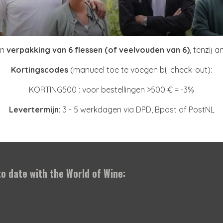
in
verpakking van 6 flessen (of veelvouden van 6)
, tenzij 
Kortingscodes
(manueel toe te voegen bij check-out):
KORTING500 : voor bestellingen >500 € = -3%
Levertermijn:
3 - 5 werkdagen via DPD, Bpost of PostNL
to date with the World of Wine: