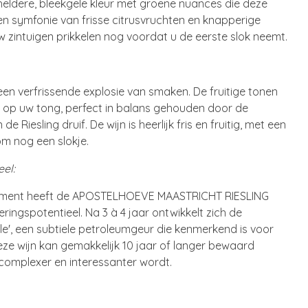
eldere, bleekgele kleur met groene nuances die deze
een symfonie van frisse citrusvruchten en knapperige
w zintuigen prikkelen nog voordat u de eerste slok neemt.
en verfrissende explosie van smaken. De fruitige tonen
n op uw tong, perfect in balans gehouden door de
 Riesling druif. De wijn is heerlijk fris en fruitig, met een
m nog een slokje.
el:
ortiment heeft de APOSTELHOEVE MAASTRICHT RIESLING
ingspotentieel. Na 3 à 4 jaar ontwikkelt zich de
le', een subtiele petroleumgeur die kenmerkend is voor
ze wijn kan gemakkelijk 10 jaar of langer bewaard
 complexer en interessanter wordt.