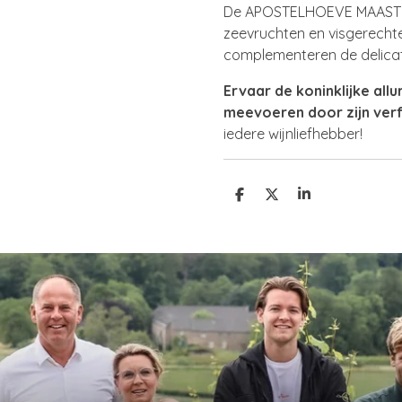
De APOSTELHOEVE MAASTRIC
zeevruchten en visgerechte
complementeren de delicat
Ervaar de koninklijke all
meevoeren door zijn verf
iedere wijnliefhebber!
S
S
S
h
h
h
a
a
a
r
r
r
e
e
e