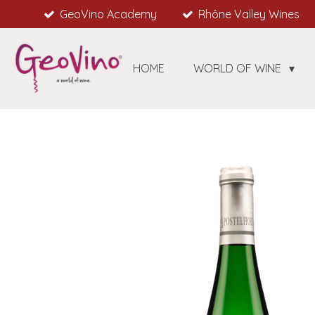
GeoVino Academy
Rhône Valley Wines
Skip
to
main
content
HOME
WORLD OF WINE