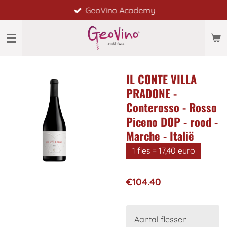
GeoVino Academy
Skip
to
main
content
IL CONTE VILLA
PRADONE -
Conterosso - Rosso
Piceno DOP - rood -
Marche - Italië
1 fles = 17,40 euro
€104.40
Aantal flessen