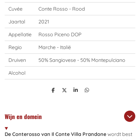
Cuvée
Conte Rosso - Rood
Jaartal
2021
Appellatie
Rosso Piceno DOP
Regio
Marche - Italië
Druiven
50% Sangiovese - 50% Montepulciano
Alcohol
S
S
S
S
h
h
h
h
a
a
a
a
r
r
r
r
e
e
e
e
Wijn en domein
De Conterosso van Il Conte Villa Prandone
wordt best