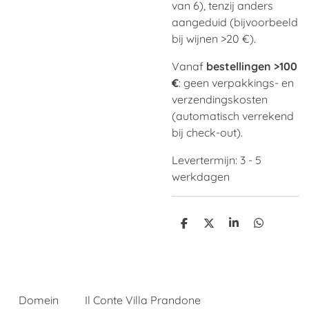
van 6), tenzij anders
aangeduid (bijvoorbeeld
bij wijnen >20 €).
Vanaf
bestellingen >100
€
: geen verpakkings- en
verzendingskosten
(automatisch verrekend
bij check-out).
Levertermijn: 3 - 5
werkdagen
S
S
S
S
h
h
h
h
a
a
a
a
r
r
r
r
e
e
e
e
Domein
Il Conte Villa Prandone